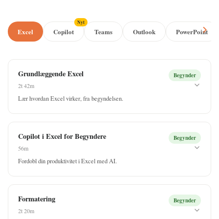
Nyt
Excel
Copilot
Teams
Outlook
PowerPoint
Grundlæggende Excel
Begynder
2t 42m
Lær hvordan Excel virker, fra begyndelsen.
Få adgang til
Grundlæggende Excel
Copilot i Excel for Begyndere
Begynder
✓ Inkluderer adgang til alle vores kurser
56m
Fordobl din produktivitet i Excel med AI.
Få adgang til
Copilot i Excel for Begyndere
Formatering
Begynder
✓ Inkluderer adgang til alle vores kurser
2t 20m