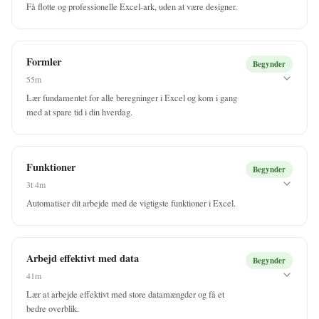
Få flotte og professionelle Excel-ark, uden at være designer.
Få adgang til
Formatering
Formler
Begynder
✓ Inkluderer adgang til alle vores kurser
55m
Lær fundamentet for alle beregninger i Excel og kom i gang
med at spare tid i din hverdag.
Få adgang til
Formler
Funktioner
Begynder
✓ Inkluderer adgang til alle vores kurser
3t 4m
Automatiser dit arbejde med de vigtigste funktioner i Excel.
Få adgang til
Funktioner
Arbejd effektivt med data
Begynder
✓ Inkluderer adgang til alle vores kurser
41m
Lær at arbejde effektivt med store datamængder og få et
bedre overblik.